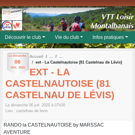
Panneau de gestion des cookies
Découvrir le club
Vie du club
Infos pratiques
Le
dimanche
Accueil
06
ext - La Castelnautoise (81 Castelnau de Lévis)
JUIL.
2025
EXT - LA
CASTELNAUTOISE (81
CASTELNAU DE LÉVIS)
Le
dimanche
06
juil.
2025
à 07h30
Lieu :
castelnau de levis
RANDO la CASTELNAUTOISE by MARSSAC
AVENTURE