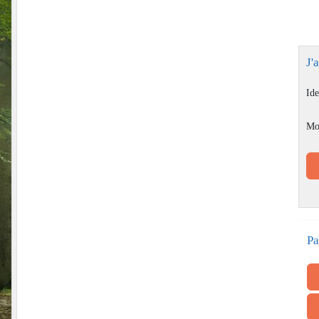
J'
Ide
Mo
Pa